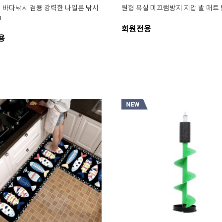
 바다낚시 겸용 강력한 나일론 낚시
원형 욕실 미끄럼방지 지압 발 매트
m
회원전용
용