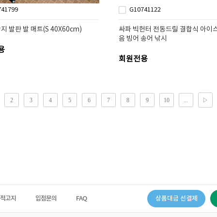
741799
G10741122
 발판 발 매트(S 40X60cm)
싸파 빅헌터 전동드릴 결합식 아이스
음 빙어 송어 낚시
용
회원전용
법적고지
입점문의
FAQ