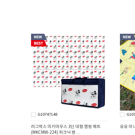
G10747148
G10
러그박스 미키마우스 3단 대형 캠핑 매트
유유 미
(MKCMW-224) 피크닉 방…