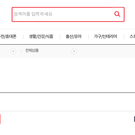
가전/휴대폰
생활/건강/식품
출산/유아
가구/인테리어
스
전체상품