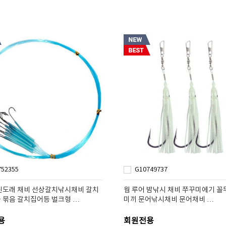
752355
G10749737
핀도래 채비 선상갈치낚시채비 갈치
웜 루어 밤낚시 채비 쭈꾸미에기 꼴
 묶음 갈치집어등 벌크형 …
미끼 문어낚시채비 문어채비 …
용
회원전용