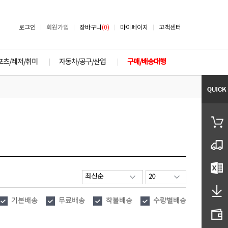
로그인
회원가입
장바구니
(0)
마이페이지
고객센터
포츠/레저/취미
자동차/공구/산업
구매/배송대행
기본배송
무료배송
착불배송
수량별배송