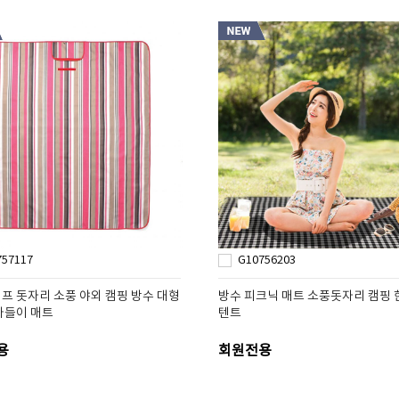
757117
G10756203
프 돗자리 소풍 야외 캠핑 방수 대형
방수 피크닉 매트 소풍돗자리 캠핑 
나들이 매트
텐트
용
회원전용