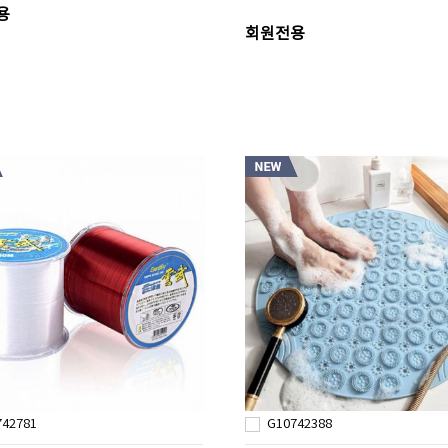
용
회원전용
742781
G10742388