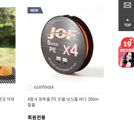
G10755016
한강 야외
4합사 원투줄 PE 민물 낚싯줄 바다 300m
릴줄
회원전용