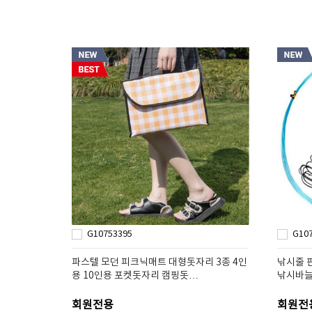
G10753395
G10
파스텔 모던 피크닉매트 대형돗자리 3종 4인
낚시줄 
용 10인용 포켓돗자리 캠핑돗…
낚시바늘
회원전용
회원전