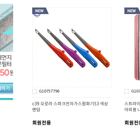
G10757796
G10
c39 오로라 스파크전자가스점화기S3 색상
스트라이
랜덤
야외용 
회원전용
회원전