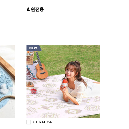
회원전용
G10741964