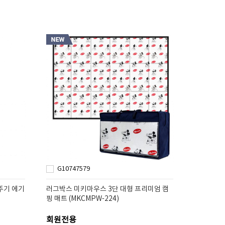
G10747579
뚜기 에기
러그박스 미키마우스 3단 대형 프리미엄 캠
핑 매트 (MKCMPW-224)
회원전용