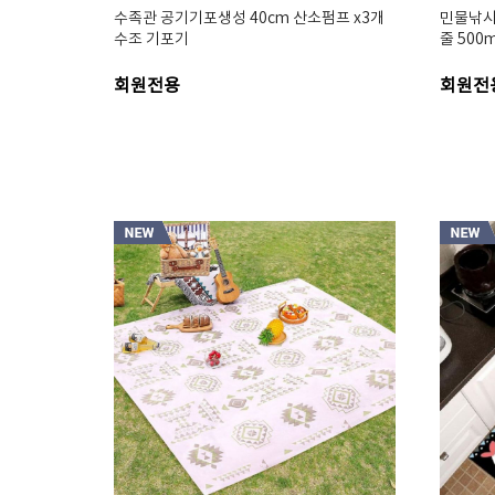
수족관 공기기포생성 40cm 산소펌프 x3개
민물낚시
수조 기포기
줄 500
회원전용
회원전