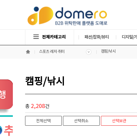
전체카테고리
패션/잡화/뷰티
디지털/
캠핑/낚시
스포츠·레저·취미
캠핑/낚시
2,208
총
건