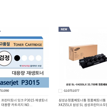
751090
G10751077
 프린터토너 잉크 P3015 재생토너
삼성순정품폐토너통 정품폐토너통
 대용량 카트리지 NO…
X4255LX 삼성 SL 삼성프린터소모