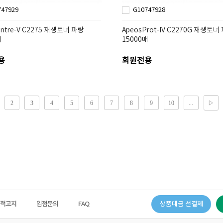
747929
G10747928
entre-V C2275 재생토너 파랑
ApeosProt-IV C2270G 재생토너
매
15000매
용
회원전용
법적고지
입점문의
FAQ