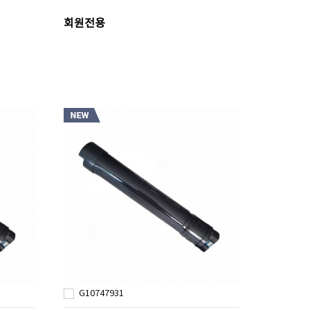
회원전용
G10747931