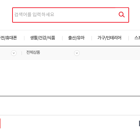
가전/휴대폰
생활/건강/식품
출산/유아
가구/인테리어
스
전체상품