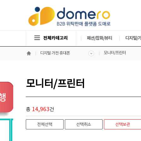
전체카테고리
패션/잡화/뷰티
디지털/
모니터/프린터
디지털·가전·휴대폰
모니터/프린터
14,963
총
건