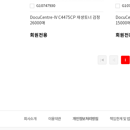
G10747930
G10
DocuCentre-IV C4475CP 재생토너 검정
DocuC
26000매
15000
회원전용
회원전
회사소개
이용약관
개인정보처리방침
책임한계 및 