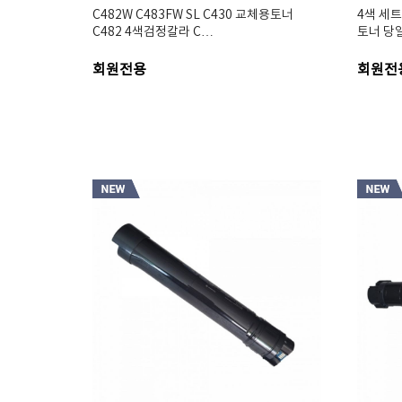
C482W C483FW SL C430 교체용토너
4색 세트
C482 4색검정칼라 C…
토너 당일
회원전용
회원전