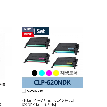
G10751069
재생토너전문업체 토너 CLP 전문 CLT
품 …
620NDK 1세트 리필 4색 …