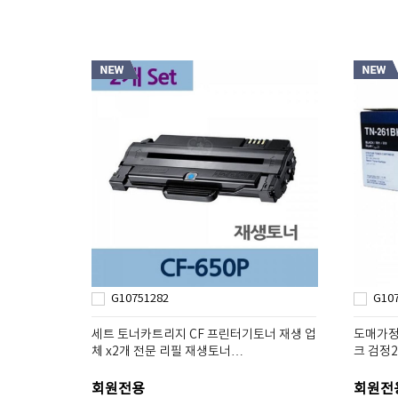
G10751282
G10
세트 토너카트리지 CF 프린터기토너 재생 업
도매가정
체 x2개 전문 리필 재생토너…
크 검정2
회원전용
회원전