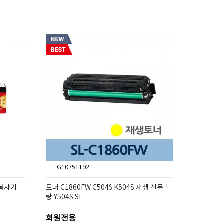
G10751192
 복사기
토너 C1860FW C504S K504S 재생 전문 노
랑 Y504S SL…
회원전용