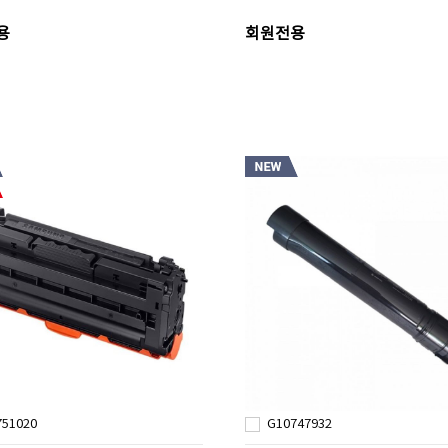
용
회원전용
751020
G10747932