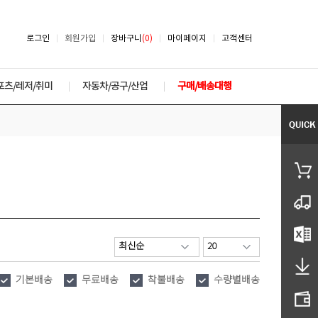
로그인
회원가입
장바구니
(0)
마이페이지
고객센터
포츠/레저/취미
자동차/공구/산업
구매/배송대행
기본배송
무료배송
착불배송
수량별배송