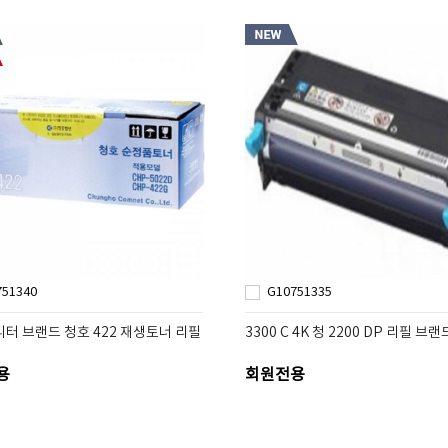
751340
G10751335
니터 브랜드 청호 422 재생토너 리필
3300 C 4K 청 2200 DP 리필 브
용
회원전용