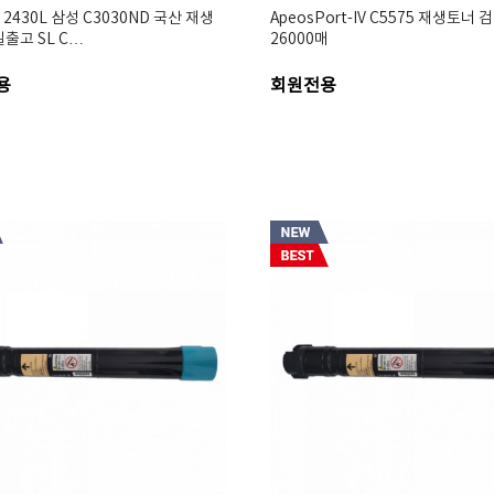
 2430L 삼성 C3030ND 국산 재생
ApeosPort-IV C5575 재생토너 
출고 SL C…
26000매
용
회원전용