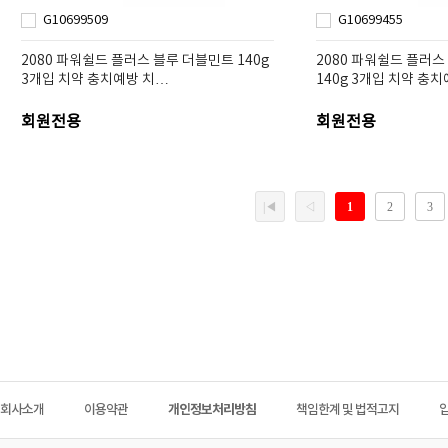
G10699509
G10699455
2080 파워쉴드 플러스 블루 더블민트 140g
2080 파워쉴드 플러
3개입 치약 충치예방 치…
140g 3개입 치약 충
회원전용
회원전용
회사소개
이용약관
개인정보처리방침
책임한계 및 법적고지