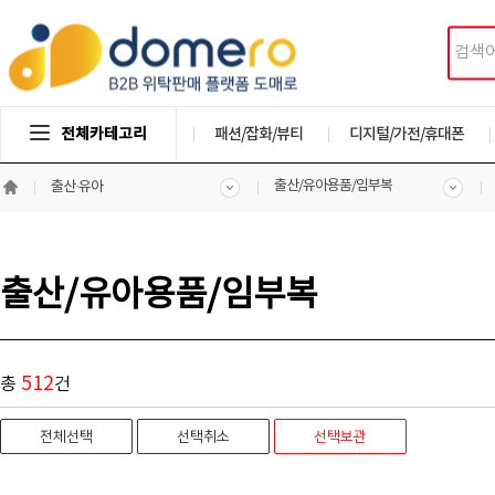
전체카테고리
패션/잡화/뷰티
디지털/가전/휴대폰
출산/유아용품/임부복
출산·유아
출산/유아용품/임부복
512
총
건