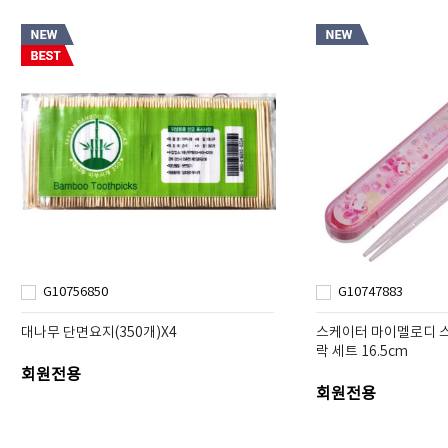
G10756850
G10747883
대나무 단면요지(350개)X4
스케이터 마이멜로디 
락 세트 16.5cm
회원전용
회원전용