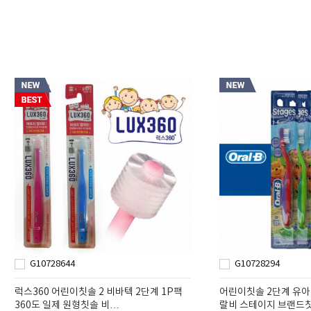
G10728644
G10728294
럭스360 어린이칫솔 2 비바텍 2단계 1P팩
어린이칫솔 2단계 유아칫
360도 일제 원형칫솔 비…
랄비 스테이지 브랜드