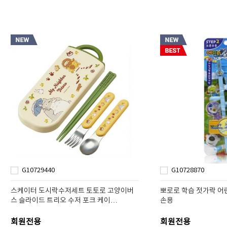
G10729440
G10728870
스케이터 도시락수저세트 토토로 고양이버
뽀로로 학습 젓가락 어
스 슬라이드 트리오 수저 포크 케이…
손용
회원전용
회원전용