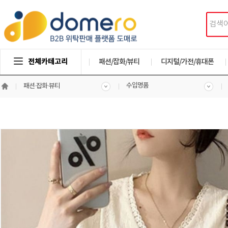
전체카테고리
패션/잡화/뷰티
디지털/가전/휴대폰
수입명품
패션·잡화·뷰티